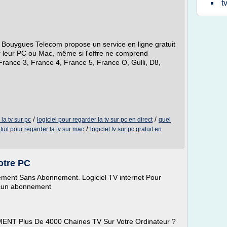
t
 Bouygues Telecom propose un service en ligne gratuit
ur leur PC ou Mac, même si l'offre ne comprend
France 3, France 4, France 5, France O, Gulli, D8,
/
/
 la tv sur pc
logiciel pour regarder la tv sur pc en direct
quel
/
atuit pour regarder la tv sur mac
logiciel tv sur pc gratuit en
otre PC
lement Sans Abonnement. Logiciel TV internet Pour
ucun abonnement
NT Plus De 4000 Chaines TV Sur Votre Ordinateur ?