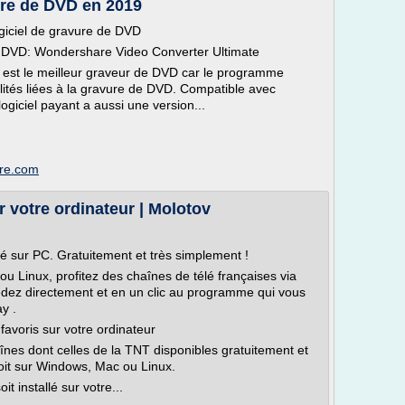
vure de DVD en 2019
ogiciel de gravure de DVD
 de DVD: Wondershare Video Converter Ultimate
est le meilleur graveur de DVD car le programme
lités liées à la gravure de DVD. Compatible avec
giciel payant a aussi une version...
are.com
r votre ordinateur | Molotov
élé sur PC. Gratuitement et très simplement !
u Linux, profitez des chaînes de télé françaises via
édez directement et en un clic au programme qui vous
ay .
avoris sur votre ordinateur
înes dont celles de la TNT disponibles gratuitement et
 soit sur Windows, Mac ou Linux.
t installé sur votre...