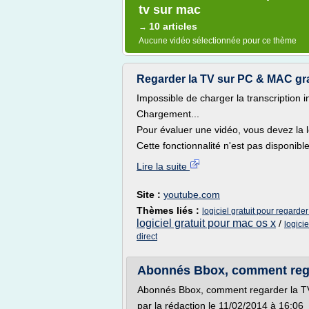
tv sur mac
10 articles
→
Aucune vidéo sélectionnée pour ce thème
Regarder la TV sur PC & MAC grat
Impossible de charger la transcription i
Chargement...
Pour évaluer une vidéo, vous devez la l
Cette fonctionnalité n'est pas disponibl
Lire la suite
Site :
youtube.com
Thèmes liés :
logiciel gratuit pour regarder
logiciel gratuit pour mac os x
/
logicie
direct
Abonnés Bbox, comment rega
Abonnés Bbox, comment regarder la T
par la rédaction le 11/02/2014 à 16:06