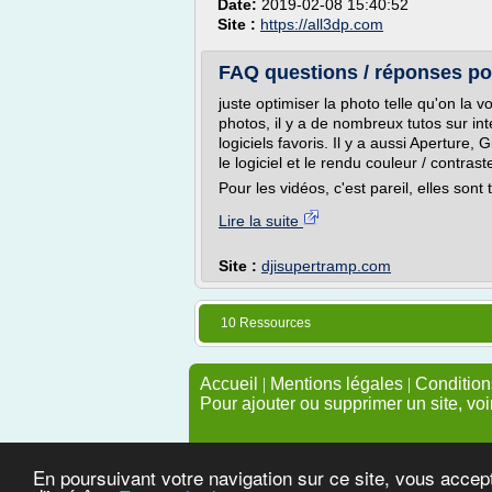
Date:
2019-02-08 15:40:52
Site :
https://all3dp.com
FAQ questions / réponses pour
juste optimiser la photo telle qu'on la 
photos, il y a de nombreux tutos sur i
logiciels favoris. Il y a aussi Aperture, 
le logiciel et le rendu couleur / contrast
Pour les vidéos, c'est pareil, elles sont 
Lire la suite
Site :
djisupertramp.com
10 Ressources
Accueil
|
Mentions légales
|
Conditions
Pour ajouter ou supprimer un site, voi
En poursuivant votre navigation sur ce site, vous accep