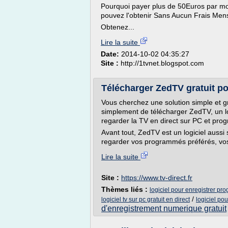
Pourquoi payer plus de 50Euros par moi
pouvez l'obtenir Sans Aucun Frais Men
Obtenez...
Lire la suite
Date:
2014-10-02 04:35:27
Site :
http://1tvnet.blogspot.com
Télécharger ZedTV gratuit po
Vous cherchez une solution simple et gr
simplement de télécharger ZedTV, un lo
regarder la TV en direct sur PC et pr
Avant tout, ZedTV est un logiciel aussi s
regarder vos programmés préférés, vos
Lire la suite
Site :
https://www.tv-direct.fr
Thèmes liés :
logiciel pour enregistrer pr
/
logiciel tv sur pc gratuit en direct
logiciel pou
d'enregistrement numerique gratuit