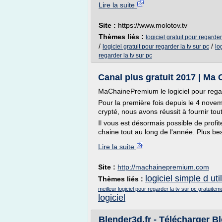
Lire la suite
Site :
https://www.molotov.tv
Thèmes liés :
logiciel gratuit pour regarder
/
/
logiciel gratuit pour regarder la tv sur pc
lo
regarder la tv sur pc
Canal plus gratuit 2017 | Ma
MaChainePremium le logiciel pour rega
Pour la première fois depuis le 4 nove
crypté, nous avons réussit à fournir tou
Il vous est désormais possible de profit
chaine tout au long de l'année. Plus be
Lire la suite
Site :
http://machainepremium.com
logiciel simple d uti
Thèmes liés :
meilleur logiciel pour regarder la tv sur pc gratuitem
logiciel
Blender3d.fr - Télécharger B