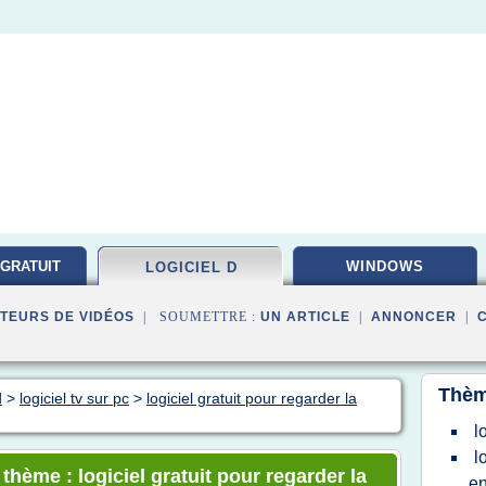
 GRATUIT
WINDOWS
LOGICIEL D
TEURS DE VIDÉOS
| SOUMETTRE :
UN ARTICLE
|
ANNONCER
|
Thèm
d
>
logiciel tv sur pc
>
logiciel gratuit pour regarder la
l
l
 thème : logiciel gratuit pour regarder la
en