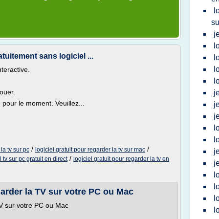
l
su
j
l
uitement sans logiciel ...
l
l
nteractive.
l
ouer.
j
e pour le moment. Veuillez...
j
j
l
l
/
/
 la tv sur pc
logiciel gratuit pour regarder la tv sur mac
j
/
l tv sur pc gratuit en direct
logiciel gratuit pour regarder la tv en
j
l
l
rder la TV sur votre PC ou Mac
l
V sur votre PC ou Mac
l