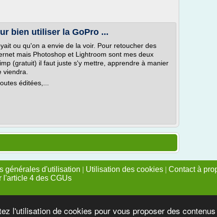
 bien utiliser la GoPro ...
voyait ou qu'on a envie de la voir. Pour retoucher des
nternet mais Photoshop et Lightroom sont mes deux
Gimp (gratuit) il faut juste s'y mettre, apprendre à manier
e viendra.
toutes éditées,...
 générales d'utilisation
|
Utilisation des cookies
|
Contact à pro
r l'article 4 des CGUs
tez l'utilisation de cookies pour vous proposer des contenu