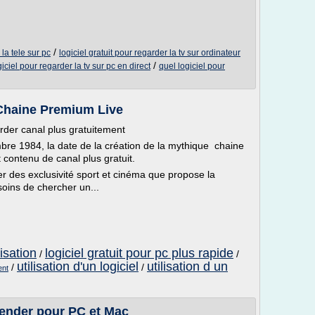
/
 la tele sur pc
logiciel gratuit pour regarder la tv sur ordinateur
/
giciel pour regarder la tv sur pc en direct
quel logiciel pour
 Chaine Premium Live
rder canal plus gratuitement
mbre 1984, la date de la création de la mythique chaine
t contenu de canal plus gratuit.
er des exclusivité sport et cinéma que propose la
soins de chercher un...
lisation
logiciel gratuit pour pc plus rapide
/
/
utilisation d'un logiciel
utilisation d un
/
/
ent
lender pour PC et Mac