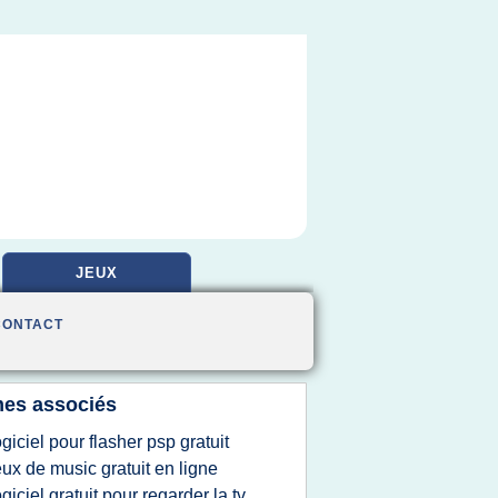
JEUX
CONTACT
es associés
ogiciel pour flasher psp gratuit
eux de music gratuit en ligne
ogiciel gratuit pour regarder la tv