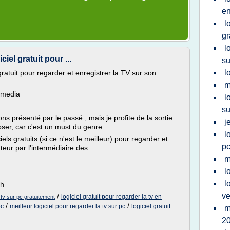
en
l
gr
l
ciel gratuit pour ...
su
l
gratuit pour regarder et enregistrer la TV sur son
m
timedia
l
su
 présenté par le passé , mais je profite de la sortie
j
ser, car c'est un must du genre.
l
els gratuits (si ce n'est le meilleur) pour regarder et
p
teur par l'intermédiaire des...
m
l
l
ch
ve
/
logiciel gratuit pour regarder la tv en
a tv sur pc gratuitement
/
/
pc
meilleur logiciel pour regarder la tv sur pc
logiciel gratuit
m
2