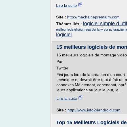
Lire la suite
Site :
http://machainepremium.com
logiciel simple d uti
Thèmes liés :
meilleur logiciel pour regarder la tv sur pc gratuitem
logiciel
15 meilleurs logiciels de mon
15 meilleurs logiciels de montage vidé
Par
Twitter
Fini jours lors de la création d'un cou
technique et devrait être tout à fait un 
connexes.Maintenant, cependant, après 
leurs applications au jour le jour, le...
Lire la suite
Site :
http://www.info24android.com
Top 15 Meilleurs Logiciels d