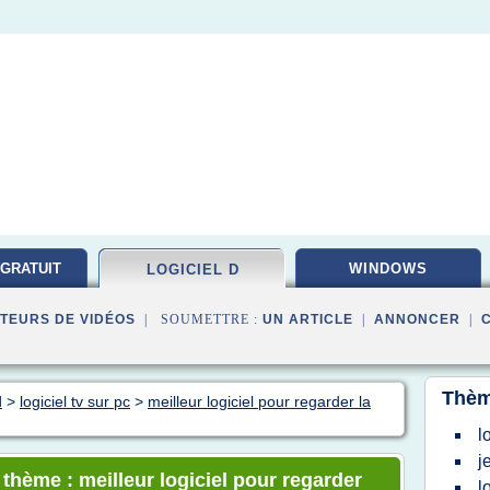
 GRATUIT
WINDOWS
LOGICIEL D
TEURS DE VIDÉOS
| SOUMETTRE :
UN ARTICLE
|
ANNONCER
|
Thèm
d
>
logiciel tv sur pc
>
meilleur logiciel pour regarder la
l
j
 thème : meilleur logiciel pour regarder
l