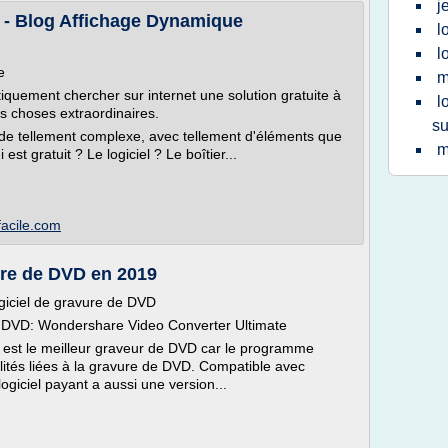
j
 - Blog Affichage Dynamique
l
l
e
m
tiquement chercher sur internet une solution gratuite à
l
s choses extraordinaires.
su
de tellement complexe, avec tellement d'éléments que
m
est gratuit ? Le logiciel ? Le boîtier...
facile.com
vure de DVD en 2019
ogiciel de gravure de DVD
 de DVD: Wondershare Video Converter Ultimate
est le meilleur graveur de DVD car le programme
lités liées à la gravure de DVD. Compatible avec
giciel payant a aussi une version...