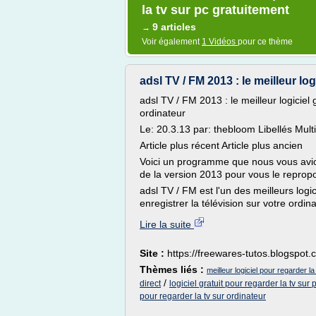
la tv sur pc gratuitement
9 articles
→
Voir également
1 Vidéos
pour ce thème
adsl TV / FM 2013 : le meilleur logi
adsl TV / FM 2013 : le meilleur logiciel 
ordinateur
Le: 20.3.13 par: thebloom Libellés Mul
Article plus récent Article plus ancien
Voici un programme que nous vous avions
de la version 2013 pour vous le repropo
adsl TV / FM est l'un des meilleurs logici
enregistrer la télévision sur votre ordina
Lire la suite
Site :
https://freewares-tutos.blogspot.
Thèmes liés :
meilleur logiciel pour regarder l
/
direct
logiciel gratuit pour regarder la tv sur 
pour regarder la tv sur ordinateur