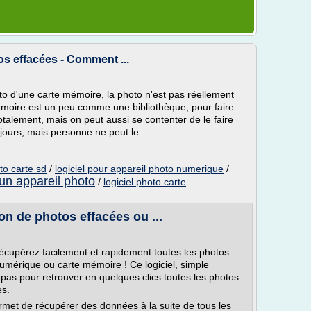
os effacées - Comment ...
to d'une carte mémoire, la photo n'est pas réellement
moire est un peu comme une bibliothèque, pour faire
 totalement, mais on peut aussi se contenter de le faire
oujours, mais personne ne peut le...
to carte sd
/
logiciel pour appareil photo numerique
/
 un appareil photo
/
logiciel photo carte
n de photos effacées ou ...
écupérez facilement et rapidement toutes les photos
numérique ou carte mémoire ! Ce logiciel, simple
pas pour retrouver en quelques clics toutes les photos
es.
met de récupérer des données à la suite de tous les