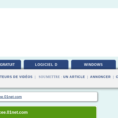
 GRATUIT
LOGICIEL D
WINDOWS
TEURS DE VIDÉOS
| SOUMETTRE :
UN ARTICLE
|
ANNONCER
|
cee.01net.com
facee.01net.com