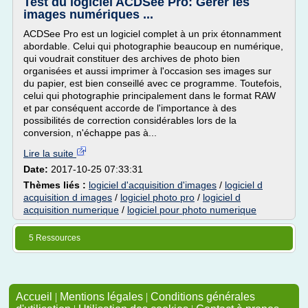
Test du logiciel ACDSee Pro: Gérer les
images numériques ...
ACDSee Pro est un logiciel complet à un prix étonnamment
abordable. Celui qui photographie beaucoup en numérique,
qui voudrait constituer des archives de photo bien
organisées et aussi imprimer à l'occasion ses images sur
du papier, est bien conseillé avec ce programme. Toutefois,
celui qui photographie principalement dans le format RAW
et par conséquent accorde de l'importance à des
possibilités de correction considérables lors de la
conversion, n'échappe pas à...
Lire la suite
Date:
2017-10-25 07:33:31
Thèmes liés :
logiciel d'acquisition d'images
/
logiciel d
acquisition d images
/
logiciel photo pro
/
logiciel d
acquisition numerique
/
logiciel pour photo numerique
5 Ressources
Accueil
|
Mentions légales
|
Conditions générales