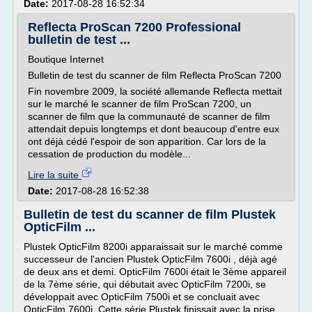
Date:
2017-08-28 16:52:34
Reflecta ProScan 7200 Professional
bulletin de test ...
Boutique Internet
Bulletin de test du scanner de film Reflecta ProScan 7200
Fin novembre 2009, la société allemande Reflecta mettait
sur le marché le scanner de film ProScan 7200, un
scanner de film que la communauté de scanner de film
attendait depuis longtemps et dont beaucoup d'entre eux
ont déjà cédé l'espoir de son apparition. Car lors de la
cessation de production du modèle...
Lire la suite
Date:
2017-08-28 16:52:38
Bulletin de test du scanner de film Plustek
OpticFilm ...
Plustek OpticFilm 8200i apparaissait sur le marché comme
successeur de l'ancien Plustek OpticFilm 7600i , déjà agé
de deux ans et demi. OpticFilm 7600i était le 3ème appareil
de la 7ème série, qui débutait avec OpticFilm 7200i, se
développait avec OpticFilm 7500i et se concluait avec
OpticFilm 7600i. Cette série Plustek finissait avec la prise