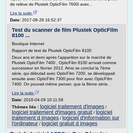
de relève de Plustek OpticFilm 7600i avec...
Lire la suite
Date:
2017-08-28 16:52:37
Test du scanner de film Plustek OpticFilm
8100 ...
Boutique Internet
Rapport de test de Plustek OpticFilm 8100
Deux ans et demi après l'apparition sur le marché de
Plustek OpticFilm 7400 , OpticFilm 8100 arrivait comme
successeur en février 2012. Ainsi se conclut la 7ème
série, qui débutait avec OpticFilm 7200, se développait
ensuite avec OpticFilm 7300 pour finir avec OpticFilm
7400. On pouvait même penser, que la 8ème série...
Lire la suite
Date:
2018-04-09 10:11:58
logiciel traitement d'images
Thèmes liés :
/
logiciel traitement d'images gratuit
logiciel
/
traitement d images
logiciel d'information sur
/
l'ordinateur
logiciel gratuit d images
/