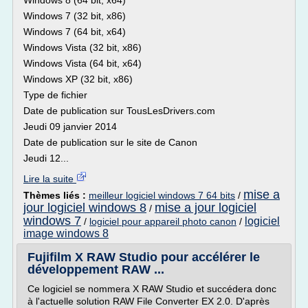
Windows 8 (64 bit, x64)
Windows 7 (32 bit, x86)
Windows 7 (64 bit, x64)
Windows Vista (32 bit, x86)
Windows Vista (64 bit, x64)
Windows XP (32 bit, x86)
Type de fichier
Date de publication sur TousLesDrivers.com
Jeudi 09 janvier 2014
Date de publication sur le site de Canon
Jeudi 12...
Lire la suite
mise a
Thèmes liés :
meilleur logiciel windows 7 64 bits
/
jour logiciel windows 8
mise a jour logiciel
/
windows 7
logiciel
/
logiciel pour appareil photo canon
/
image windows 8
Fujifilm X RAW Studio pour accélérer le
développement RAW ...
Ce logiciel se nommera X RAW Studio et succédera donc
à l'actuelle solution RAW File Converter EX 2.0. D'après