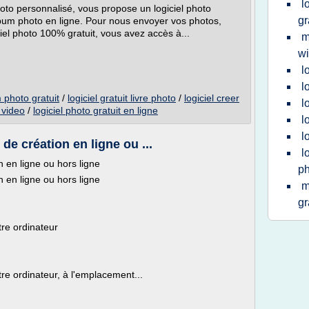
l
oto personnalisé, vous propose un logiciel photo
gr
um photo en ligne. Pour nous envoyer vos photos,
ciel photo 100% gratuit, vous avez accès à...
m
w
l
l
 photo gratuit
/
logiciel gratuit livre photo
/
logiciel creer
l
o video
/
logiciel photo gratuit en ligne
l
l
 de création en ligne ou ...
l
n en ligne ou hors ligne
ph
n en ligne ou hors ligne
m
gr
tre ordinateur
tre ordinateur, à l'emplacement...