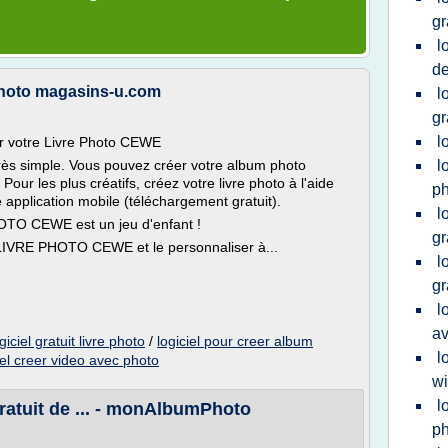
gr
l
de
hoto magasins-u.com
l
gr
l
r votre Livre Photo CEWE
s simple. Vous pouvez créer votre album photo
l
 Pour les plus créatifs, créez votre livre photo à l'aide
ph
e application mobile (téléchargement gratuit).
l
OTO CEWE est un jeu d'enfant !
gr
 LIVRE PHOTO CEWE et le personnaliser à...
l
gr
l
a
giciel gratuit livre photo
/
logiciel pour creer album
l
iel creer video avec photo
w
l
ratuit de ... - monAlbumPhoto
ph