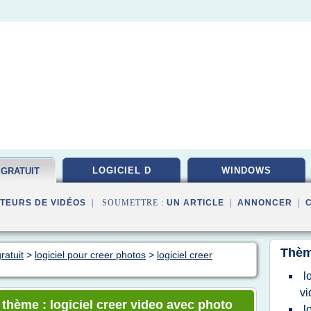
LOGICIEL D
WINDOWS
 GRATUIT
TEURS DE VIDÉOS
| SOUMETTRE :
UN ARTICLE
|
ANNONCER
|
Thèm
ratuit
>
logiciel pour creer photos
>
logiciel creer
l
vi
 thème : logiciel creer video avec photo
l