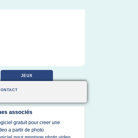
JEUX
CONTACT
es associés
ogiciel gratuit pour creer une
deo a partir de photo
ogiciel pour montage photo video