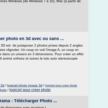
stèmes Windows (de Windows 7 à 10), Mac (à partir de
.
er photo en 3d avec ou sans ...
la 3D est de juxtaposer 2 photos prises depuis 2 angles
faire clignoter. Un coup on voit l'image A, un coup on
tre dans un univers en 3 dimensions. Pour créer un effet
 gif animé unfreez et suivez le tuto auto stereoscopie
 3d
/
logiciel photo image 3d
/
logiciel pour creer photo
logiciel pour creer photo
photo
/
rama - Télécharger Photo ...
n de diaporama avec musique !