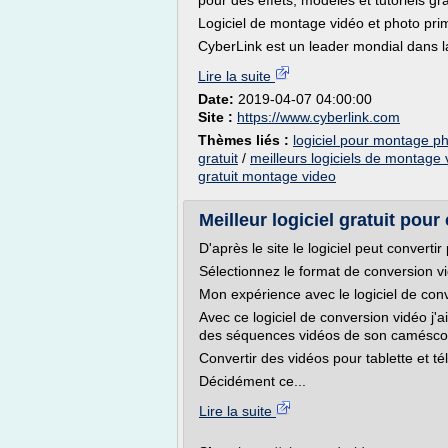
pour des effets, modèles et tutoriels gra
Logiciel de montage vidéo et photo pri
CyberLink est un leader mondial dans la
Lire la suite
Date:
2019-04-07 04:00:00
Site :
https://www.cyberlink.com
Thèmes liés :
logiciel pour montage ph
gratuit
/
meilleurs logiciels de montage 
gratuit montage video
Meilleur logiciel gratuit pour
D'après le site le logiciel peut converti
Sélectionnez le format de conversion v
Mon expérience avec le logiciel de con
Avec ce logiciel de conversion vidéo j'
des séquences vidéos de son camésco
Convertir des vidéos pour tablette et t
Décidément ce...
Lire la suite