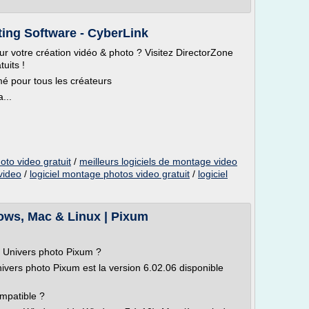
ting Software - CyberLink
r votre création vidéo & photo ? Visitez DirectorZone
tuits !
mé pour tous les créateurs
...
oto video gratuit
/
meilleurs logiciels de montage video
video
/
logiciel montage photos video gratuit
/
logiciel
dows, Mac & Linux | Pixum
el Univers photo Pixum ?
Univers photo Pixum est la version 6.02.06 disponible
ompatible ?