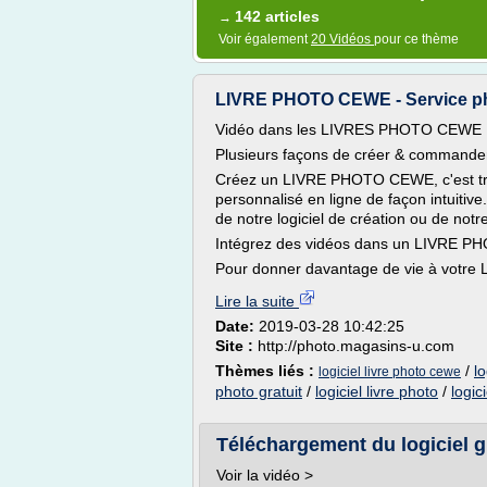
142 articles
→
Voir également
20 Vidéos
pour ce thème
LIVRE PHOTO CEWE - Service p
Vidéo dans les LIVRES PHOTO CEWE
Plusieurs façons de créer & commande
Créez un LIVRE PHOTO CEWE, c'est trè
personnalisé en ligne de façon intuitive.
de notre logiciel de création ou de notr
Intégrez des vidéos dans un LIVRE PH
Pour donner davantage de vie à votre
Lire la suite
Date:
2019-03-28 10:42:25
Site :
http://photo.magasins-u.com
Thèmes liés :
/
lo
logiciel livre photo cewe
photo gratuit
/
logiciel livre photo
/
logic
Téléchargement du logiciel g
Voir la vidéo >