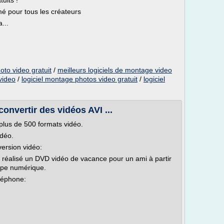
tuits !
mé pour tous les créateurs
...
oto video gratuit
/
meilleurs logiciels de montage video
video
/
logiciel montage photos video gratuit
/
logiciel
 convertir des vidéos AVI ...
r plus de 500 formats vidéo.
idéo.
version vidéo:
ai réalisé un DVD vidéo de vacance pour un ami à partir
pe numérique.
éléphone: