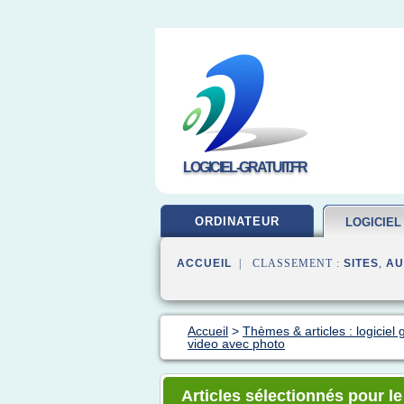
LOGICIEL-GRATUIT.FR
ORDINATEUR
LOGICIEL
ACCUEIL
| CLASSEMENT :
SITES
,
AU
Accueil
>
Thèmes & articles : logiciel g
video avec photo
Articles sélectionnés pour le