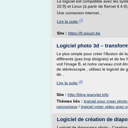
Le logiciel est compatible avec les sy
10.9) et Linux (à partir de Kernel 4.4.0)
Une connexion internet...
Lire la suite
Site :
https://fr.pixum.be
Logiciel photo 3d – transform
Le plus simple pour créer l'illusion de 
différents (pas trop éloignés) et de les 
voit l'image B, et notre cerveau croit ê
de stéréoscopie , utilisez le logiciel de
de...
Lire la suite
Site :
http://blog.jeanviet.info
Thèmes liés :
logiciel pour creer photo
/
logiciel creer video avec 
panoramique
Logiciel de création de diapo
Logiciel de diaporama photo - Creatio