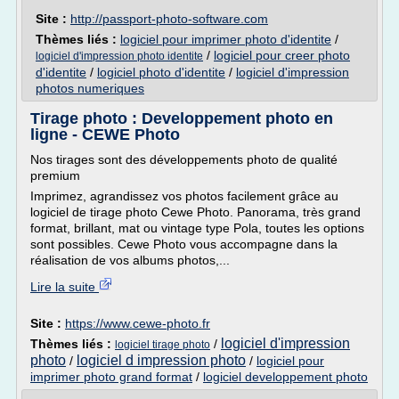
Site :
http://passport-photo-software.com
Thèmes liés :
logiciel pour imprimer photo d'identite
/
/
logiciel pour creer photo
logiciel d'impression photo identite
d'identite
/
logiciel photo d'identite
/
logiciel d'impression
photos numeriques
Tirage photo : Developpement photo en
ligne - CEWE Photo
Nos tirages sont des développements photo de qualité
premium
Imprimez, agrandissez vos photos facilement grâce au
logiciel de tirage photo Cewe Photo. Panorama, très grand
format, brillant, mat ou vintage type Pola, toutes les options
sont possibles. Cewe Photo vous accompagne dans la
réalisation de vos albums photos,...
Lire la suite
Site :
https://www.cewe-photo.fr
logiciel d'impression
Thèmes liés :
/
logiciel tirage photo
photo
logiciel d impression photo
/
/
logiciel pour
imprimer photo grand format
/
logiciel developpement photo