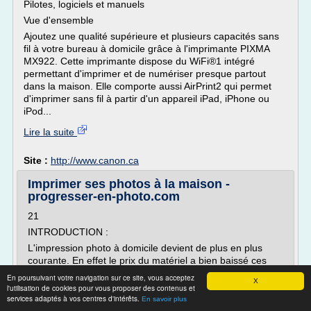
Pilotes, logiciels et manuels
Vue d'ensemble
Ajoutez une qualité supérieure et plusieurs capacités sans
fil à votre bureau à domicile grâce à l'imprimante PIXMA
MX922. Cette imprimante dispose du WiFi®1 intégré
permettant d'imprimer et de numériser presque partout
dans la maison. Elle comporte aussi AirPrint2 qui permet
d'imprimer sans fil à partir d'un appareil iPad, iPhone ou
iPod...
Lire la suite
Site :
http://www.canon.ca
Imprimer ses photos à la maison -
progresser-en-photo.com
21
INTRODUCTION :
L'impression photo à domicile devient de plus en plus
courante. En effet le prix du matériel a bien baissé ces
derniers temps et il y a de plus en plus de nouveaux
En poursuivant votre navigation sur ce site, vous acceptez
X
photographes passionnés. On prend plaisir à faire ses
l'utilisation de cookies pour vous proposer des contenus et
photos, on les retouche avec soin et bien sûr l'étape
services adaptés à vos centres d'intérêts.
En savoir plus
suivante c'est l'impression.