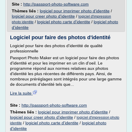
Site :
http://passport-photo-software.com
Thèmes liés :
logiciel pour imprimer photo d'identite
/
logiciel pour creer photo d'identite
/
logiciel d'impression
/
logiciel photo carte d'identite
/
logiciel photo
photo identite
d'identite
Logiciel pour faire des photos d'identité
Logiciel pour faire des photos d'identité de qualité
professionnelle
Passport Photo Maker est un logiciel pour faire des photos
d'identité et pour les imprimer en un clin d'oeil. Le
programme répond aux normes relatives aux photos
d'identité les plus récentes de différents pays. Ainsi, de
nombreux préréglages sont intégrés pour une large gamme
de documents d'identité tels que...
Lire la suite
Site :
http://passport-photo-software.com
Thèmes liés :
logiciel pour imprimer photo d'identite
/
logiciel pour creer photo d'identite
/
logiciel d'impression photo
/
logiciel photo carte d'identite
/
logiciel photo
identite
d'identite