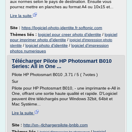
aux normes selon le pays de destination. Ensuite vous
pourrez mettre en planches au format A4 ou 10x15 et...
Lire la suite
Site :
https://logiciel-photo-identite.fr.softonic.com
Thèmes liés :
logiciel pour creer photo d'identite
/
logiciel
pour imprimer photo d'identite
/
logiciel d'impression photo
/
logiciel photo d'identite
/
logiciel d'impression
identite
photos numeriques
Télécharger Pilote HP Photosmart B010
Series: All in One ...
Pilote HP Photosmart B010 ,3.71 / 5 ( 7votes )
Sur
Pilote pour HP Photosmart B010, - une imprimante e-All in
One, offrant une sortie haute qualité et rapide. D'Logiciel
peuvent être téléchargés pour Windows 32bit, 64bit et
Mac Système...
Lire la suite
Site :
http://xn--tlchargerpilote-bnbb.com
Thèmes liés :
/
logiciel