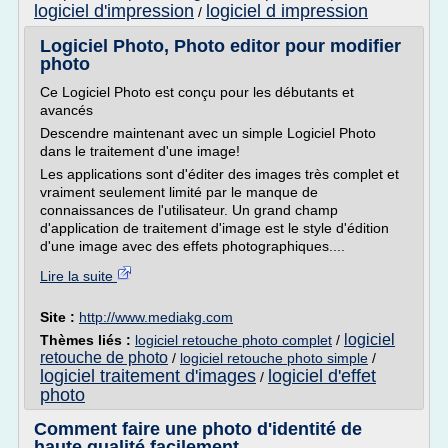
logiciel d'impression
logiciel d impression
/
Logiciel Photo, Photo editor pour modifier
photo
Ce Logiciel Photo est conçu pour les débutants et
avancés
Descendre maintenant avec un simple Logiciel Photo
dans le traitement d'une image!
Les applications sont d'éditer des images très complet et
vraiment seulement limité par le manque de
connaissances de l'utilisateur. Un grand champ
d'application de traitement d'image est le style d'édition
d'une image avec des effets photographiques....
Lire la suite
Site :
http://www.mediakg.com
logiciel
Thèmes liés :
logiciel retouche photo complet
/
retouche de photo
/
logiciel retouche photo simple
/
logiciel traitement d'images
logiciel d'effet
/
photo
Comment faire une photo d'identité de
haute qualité facilement