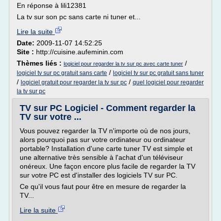
En réponse à lili12381
La tv sur son pc sans carte ni tuner et...
Lire la suite
Date:
2009-11-07 14:52:25
Site :
http://cuisine.aufeminin.com
Thèmes liés :
/
logiciel pour regarder la tv sur pc avec carte tuner
/
logiciel tv sur pc gratuit sans carte
logiciel tv sur pc gratuit sans tuner
/
/
logiciel gratuit pour regarder la tv sur pc
quel logiciel pour regarder
la tv sur pc
TV sur PC Logiciel - Comment regarder la
TV sur votre ...
Vous pouvez regarder la TV n'importe où de nos jours,
alors pourquoi pas sur votre ordinateur ou ordinateur
portable? Installation d'une carte tuner TV est simple et
une alternative très sensible à l'achat d'un téléviseur
onéreux. Une façon encore plus facile de regarder la TV
sur votre PC est d'installer des logiciels TV sur PC.
Ce qu'il vous faut pour être en mesure de regarder la
TV...
Lire la suite