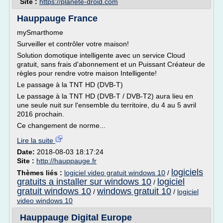
Site :
https://planete-droid.com
Hauppauge France
mySmarthome
Surveiller et contrôler votre maison!
Solution domotique intelligente avec un service Cloud
gratuit, sans frais d'abonnement et un Puissant Créateur de
règles pour rendre votre maison Intelligente!
Le passage à la TNT HD (DVB-T)
Le passage à la TNT HD (DVB-T / DVB-T2) aura lieu en
une seule nuit sur l'ensemble du territoire, du 4 au 5 avril
2016 prochain.
Ce changement de norme...
Lire la suite
Date:
2018-08-03 18:17:24
Site :
http://hauppauge.fr
logiciels
Thèmes liés :
logiciel video gratuit windows 10
/
gratuits a installer sur windows 10
logiciel
/
gratuit windows 10
windows gratuit 10
/
/
logiciel
video windows 10
Hauppauge Digital Europe