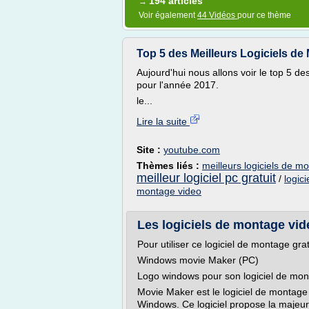
194 articles
→
Voir également
44 Vidéos
pour ce thème
Top 5 des Meilleurs Logiciels d
Aujourd'hui nous allons voir le top 5 
pour l'année 2017.
le...
Lire la suite
Site :
youtube.com
Thèmes liés :
meilleurs logiciels de m
meilleur logiciel pc gratuit
/
logic
montage video
Les logiciels de montage vid
Pour utiliser ce logiciel de montage g
Windows movie Maker (PC)
Logo windows pour son logiciel de mont
Movie Maker est le logiciel de montage 
Windows. Ce logiciel propose la majeur