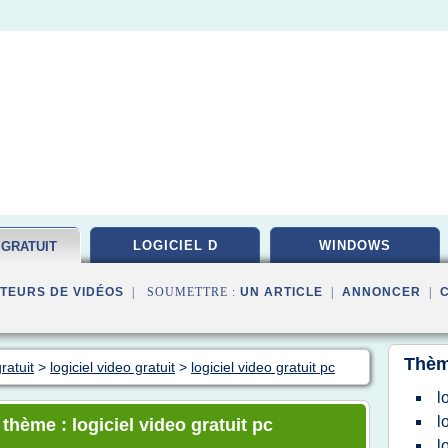
LOGICIEL D
WINDOWS
 GRATUIT
TEURS DE VIDÉOS
| SOUMETTRE :
UN ARTICLE
|
ANNONCER
|
Thèm
ratuit
>
logiciel video gratuit
>
logiciel video gratuit pc
l
l
 thème : logiciel video gratuit pc
l