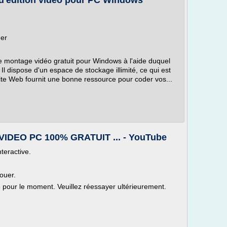
s d'édition vidéo pour PC Windows
der
e montage vidéo gratuit pour Windows à l'aide duquel
 dispose d'un espace de stockage illimité, ce qui est
te Web fournit une bonne ressource pour coder vos...
DEO PC 100% GRATUIT ... - YouTube
nteractive.
ouer.
le pour le moment. Veuillez réessayer ultérieurement.