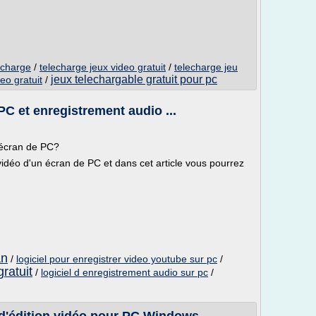
lecharge
/
telecharge jeux video gratuit
/
telecharge jeu
jeux telechargable gratuit pour pc
deo gratuit
/
C et enregistrement audio ...
 écran de PC?
 vidéo d'un écran de PC et dans cet article vous pourrez
an
/
logiciel pour enregistrer video youtube sur pc
/
gratuit
/
logiciel d enregistrement audio sur pc
/