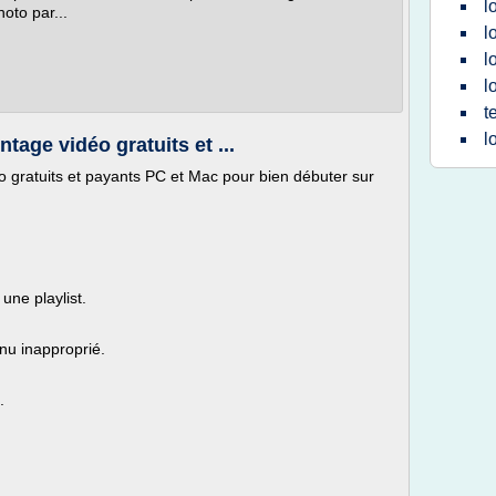
l
hoto par...
l
l
l
t
l
tage vidéo gratuits et ...
o gratuits et payants PC et Mac pour bien débuter sur
une playlist.
nu inapproprié.
.