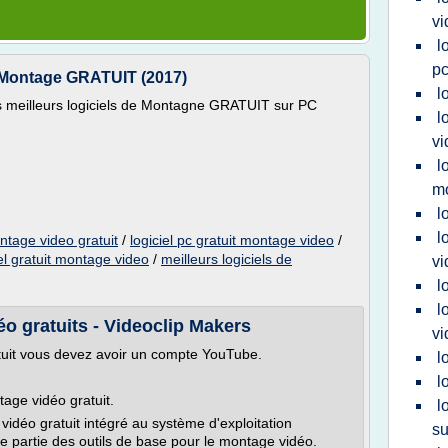
vi
l
p
e Montage GRATUIT (2017)
l
des meilleurs logiciels de Montagne GRATUIT sur PC
l
vi
l
m
l
l
ontage video gratuit
/
logiciel pc gratuit montage video
/
iel gratuit montage video
/
meilleurs logiciels de
vi
l
l
éo gratuits - Videoclip Makers
vi
ratuit vous devez avoir un compte YouTube.
l
l
age vidéo gratuit.
l
vidéo gratuit intégré au système d'exploitation
su
e partie des outils de base pour le montage vidéo.