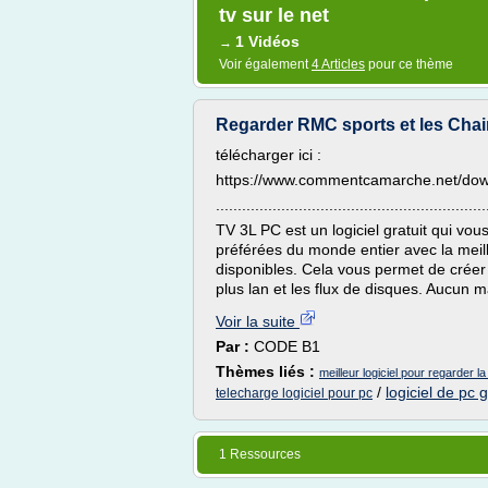
tv sur le net
1 Vidéos
→
Voir également
4 Articles
pour ce thème
Regarder RMC sports et les Ch
télécharger ici :
https://www.commentcamarche.net/down
..............................................................
TV 3L PC est un logiciel gratuit qui vo
préférées du monde entier avec la meill
disponibles. Cela vous permet de créer 
plus lan et les flux de disques. Aucun m
Voir la suite
Par :
CODE B1
Thèmes liés :
meilleur logiciel pour regarder l
/
logiciel de pc g
telecharge logiciel pour pc
1 Ressources