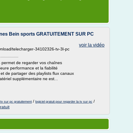
aines Bein sports GRATUITEMENT SUR PC
voir la vidéo
load/telecharger-34102326-tv-3l-pc
................
us permet de regarder vos chaînes
eure performance et la fiabilité
et de partager des playlists flux canaux
atériel supplémentaire ne est...
/
/
a tv sur pc gratuitement
logiciel gratuit pour regarder la tv sur pc
ratuit