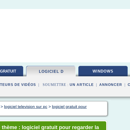
 GRATUIT
WINDOWS
LOGICIEL D
TEURS DE VIDÉOS
| SOUMETTRE :
UN ARTICLE
|
ANNONCER
|
>
logiciel television sur pc
>
logiciel gratuit pour
thème : logiciel gratuit pour regarder la