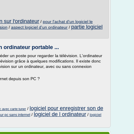
n sur l'ordinateur
/
pour l'achat d'un logiciel le
partie logiciel
asion
/
aspect logiciel d'un ordinateur
/
 ordinateur portable ...
éder un poste pour regarder la télévision. L'ordinateur
évision grâce à quelques modifications. Il existe donc
évision sur un ordinateur, avec ou sans connexion
ernet depuis son PC ?
logiciel pour enregistrer son de
/
pc avec carte tuner
logiciel de l ordinateur
/
/
sur pc sans internet
logiciel