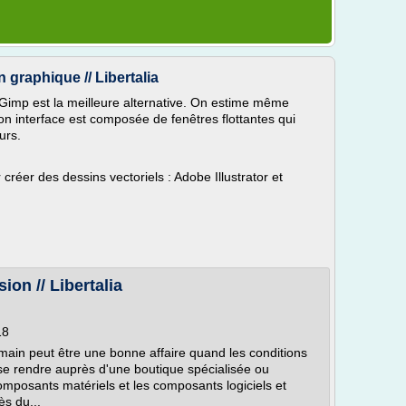
n graphique // Libertalia
e Gimp est la meilleure alternative. On estime même
son interface est composée de fenêtres flottantes qui
urs.
r créer des dessins vectoriels : Adobe Illustrator et
ion // Libertalia
18
ain peut être une bonne affaire quand les conditions
e rendre auprès d'une boutique spécialisée ou
composants matériels et les composants logiciels et
ès du...