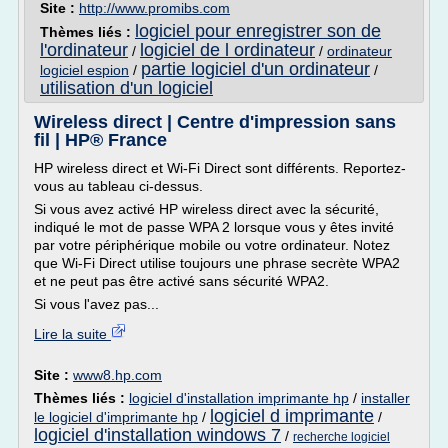
Site :
http://www.promibs.com
logiciel pour enregistrer son de
Thèmes liés :
l'ordinateur
logiciel de l ordinateur
/
/
ordinateur
partie logiciel d'un ordinateur
logiciel espion
/
/
utilisation d'un logiciel
Wireless direct | Centre d'impression sans
fil | HP® France
HP wireless direct et Wi-Fi Direct sont différents. Reportez-
vous au tableau ci-dessus.
Si vous avez activé HP wireless direct avec la sécurité,
indiqué le mot de passe WPA 2 lorsque vous y êtes invité
par votre périphérique mobile ou votre ordinateur. Notez
que Wi-Fi Direct utilise toujours une phrase secrète WPA2
et ne peut pas être activé sans sécurité WPA2.
Si vous l'avez pas...
Lire la suite
Site :
www8.hp.com
Thèmes liés :
logiciel d'installation imprimante hp
/
installer
logiciel d imprimante
le logiciel d'imprimante hp
/
/
logiciel d'installation windows 7
/
recherche logiciel