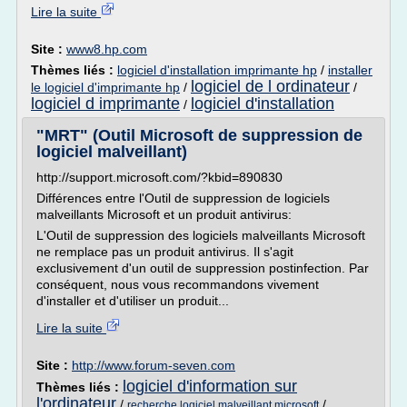
Lire la suite
Site :
www8.hp.com
Thèmes liés :
logiciel d'installation imprimante hp
/
installer
logiciel de l ordinateur
le logiciel d'imprimante hp
/
/
logiciel d imprimante
logiciel d'installation
/
"MRT" (Outil Microsoft de suppression de
logiciel malveillant)
http://support.microsoft.com/?kbid=890830
Différences entre l'Outil de suppression de logiciels
malveillants Microsoft et un produit antivirus:
L'Outil de suppression des logiciels malveillants Microsoft
ne remplace pas un produit antivirus. Il s'agit
exclusivement d'un outil de suppression postinfection. Par
conséquent, nous vous recommandons vivement
d'installer et d'utiliser un produit...
Lire la suite
Site :
http://www.forum-seven.com
logiciel d'information sur
Thèmes liés :
l'ordinateur
/
/
recherche logiciel malveillant microsoft