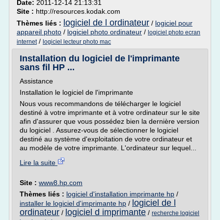
Date:
2011-12-14 21:13:31
Site :
http://resources.kodak.com
logiciel de l ordinateur
Thèmes liés :
/
logiciel pour
appareil photo
/
logiciel photo ordinateur
/
logiciel photo ecran
/
internet
logiciel lecteur photo mac
Installation du logiciel de l'imprimante
sans fil HP ...
Assistance
Installation le logiciel de l'imprimante
Nous vous recommandons de télécharger le logiciel
destiné à votre imprimante et à votre ordinateur sur le site
afin d'assurer que vous possédez bien la dernière version
du logiciel . Assurez-vous de sélectionner le logiciel
destiné au système d'exploitation de votre ordinateur et
au modèle de votre imprimante. L'ordinateur sur lequel...
Lire la suite
Site :
www8.hp.com
Thèmes liés :
logiciel d'installation imprimante hp
/
logiciel de l
installer le logiciel d'imprimante hp
/
ordinateur
logiciel d imprimante
/
/
recherche logiciel