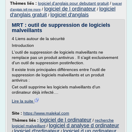
Thèmes liés :
logiciel d'anglais pour debutant gratuit
/
logiciel
logiciel de l ordinateur
logiciel
/
/
d'anglais tell me more
d'anglais gratuit
logiciel d'anglais
/
MRT : outil de suppression de logiciels
malveillants
4 Liens autour de la sécurité
Introduction
L'outil de suppression de logiciels malveillants ne
remplace pas un produit antivirus . Il s'agit exclusivement
d'un outil de suppression postinfection.
Il existe trois principales différences entre l'outil de
suppression de logiciels malveillants et un produit
antivirus :
Cet outil supprime les logiciels malveillants d'un
ordinateur déjà infecté....
Lire la suite
Site :
https://www.malekal.com
logiciel de l ordinateur
Thèmes liés :
/
recherche
logiciel d analyse d ordinateur
logiciel malveillant
/
logiciel d'ordinateur
logiciel d un ordinateur
/
/