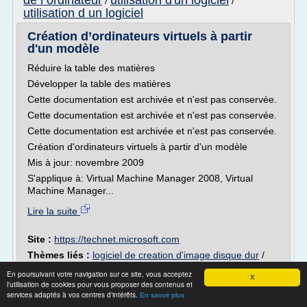
de l ordinateur
utilisation d'un logiciel
/
/
utilisation d un logiciel
Création d’ordinateurs virtuels à partir
d'un modèle
Réduire la table des matières
Développer la table des matières
Cette documentation est archivée et n'est pas conservée.
Cette documentation est archivée et n'est pas conservée.
Cette documentation est archivée et n'est pas conservée.
Création d'ordinateurs virtuels à partir d'un modèle
Mis à jour: novembre 2009
S'applique à: Virtual Machine Manager 2008, Virtual
Machine Manager...
Lire la suite
Site :
https://technet.microsoft.com
Thèmes liés :
logiciel de creation d'image disque dur
/
logiciel d'information
logiciel d'ordinateur virtuel
/
En poursuivant votre navigation sur ce site, vous acceptez
sur l'ordinateur
partie logiciel d'un ordinateur
X
/
/
l'utilisation de cookies pour vous proposer des contenus et
logiciel systeme d exploitation
services adaptés à vos centres d'intérêts.
En savoir plus