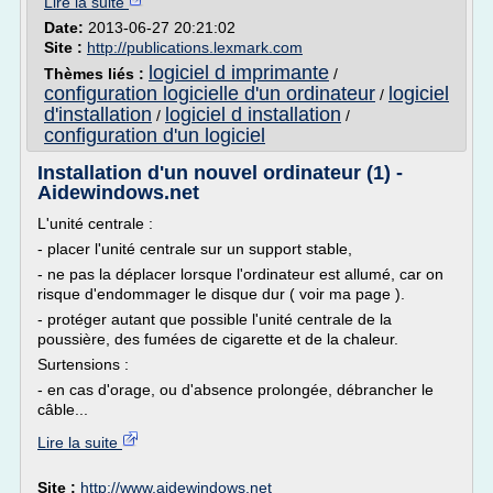
Lire la suite
Date:
2013-06-27 20:21:02
Site :
http://publications.lexmark.com
logiciel d imprimante
Thèmes liés :
/
configuration logicielle d'un ordinateur
logiciel
/
d'installation
logiciel d installation
/
/
configuration d'un logiciel
Installation d'un nouvel ordinateur (1) -
Aidewindows.net
L'unité centrale :
- placer l'unité centrale sur un support stable,
- ne pas la déplacer lorsque l'ordinateur est allumé, car on
risque d'endommager le disque dur ( voir ma page ).
- protéger autant que possible l'unité centrale de la
poussière, des fumées de cigarette et de la chaleur.
Surtensions :
- en cas d'orage, ou d'absence prolongée, débrancher le
câble...
Lire la suite
Site :
http://www.aidewindows.net