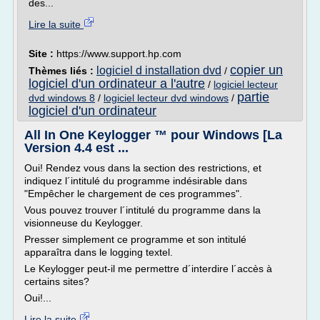
des...
Lire la suite
Site :
https://www.support.hp.com
copier un
logiciel d installation dvd
Thèmes liés :
/
logiciel d'un ordinateur a l'autre
/
logiciel lecteur
partie
dvd windows 8
/
logiciel lecteur dvd windows
/
logiciel d'un ordinateur
All In One Keylogger ™ pour Windows [La
Version 4.4 est ...
Oui! Rendez vous dans la section des restrictions, et
indiquez l´intitulé du programme indésirable dans
"Empêcher le chargement de ces programmes".
Vous pouvez trouver l´intitulé du programme dans la
visionneuse du Keylogger.
Presser simplement ce programme et son intitulé
apparaîtra dans le logging textel.
Le Keylogger peut-il me permettre d´interdire l´accès à
certains sites?
Oui!...
Lire la suite