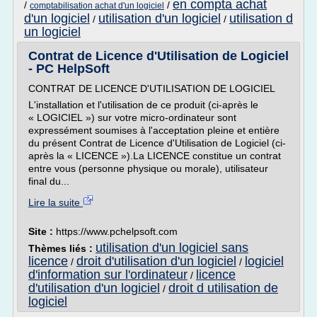
en compta achat
/
/
comptabilisation achat d'un logiciel
d'un logiciel
utilisation d'un logiciel
utilisation d
/
/
un logiciel
Contrat de Licence d'Utilisation de Logiciel
- PC HelpSoft
CONTRAT DE LICENCE D'UTILISATION DE LOGICIEL
L'installation et l'utilisation de ce produit (ci-après le
« LOGICIEL ») sur votre micro-ordinateur sont
expressément soumises à l'acceptation pleine et entière
du présent Contrat de Licence d'Utilisation de Logiciel (ci-
après la « LICENCE »).La LICENCE constitue un contrat
entre vous (personne physique ou morale), utilisateur
final du...
Lire la suite
Site :
https://www.pchelpsoft.com
utilisation d'un logiciel sans
Thèmes liés :
licence
droit d'utilisation d'un logiciel
logiciel
/
/
d'information sur l'ordinateur
licence
/
d'utilisation d'un logiciel
droit d utilisation de
/
logiciel