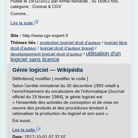
Publié le 19/11/2012 par Armel benarab , vu 16963 fois,
catégorie : Contrat & CGV
Comme...
Lire la suite
Site :
http://www.cgv-expert.fr
Thèmes liés :
protection logiciel droit d'auteur
/
logiciel libre
droit d'auteur
/
logiciel droit d'auteur brevet
/
utilisation d'un
developpement logiciel droit d'auteur
/
logiciel sans licence
Génie logiciel — Wikipédia
Définitions[ modifier | modifier le code ]
Selon l'arrêté ministériel du 30 décembre 1983 relatif à
l'enrichissement du vocabulaire de l'informatique [Journal
officiel du 19 février 1984], le génie logiciel est
« l'ensemble des activités de conception et de mise en
oeuvre des produits et des procédures tendant à
rationaliser la production du logiciel et son suivi ».
Est aussi...
Lire la suite
Date:
2017-10-01 07:37:02