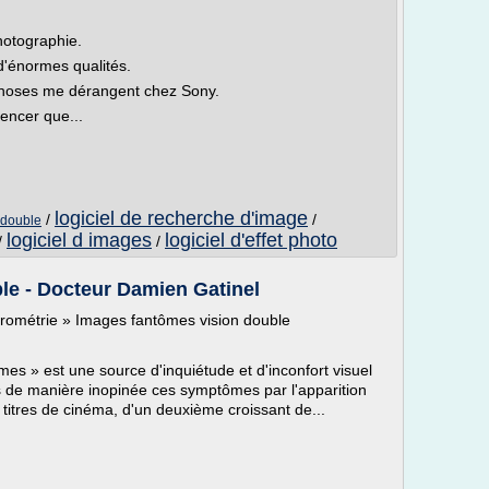
hotographie.
d'énormes qualités.
choses me dérangent chez Sony.
encer que...
logiciel de recherche d'image
/
/
 double
logiciel d images
logiciel d'effet photo
/
/
le - Docteur Damien Gatinel
rrométrie » Images fantômes vision double
mes » est une source d'inquiétude et d'inconfort visuel
is de manière inopinée ces symptômes par l'apparition
titres de cinéma, d'un deuxième croissant de...