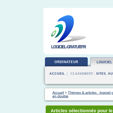
LOGICIEL-GRATUIT.FR
ORDINATEUR
LOGICIEL
ACCUEIL
| CLASSEMENT :
SITES
,
AU
Accueil
>
Thèmes & articles : logiciel g
en double
Articles sélectionnés pour l