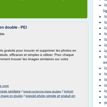
l
li
l
l
en double - PEI
l
l
ble
l
l
iels gratuits pour trouver et supprimer les photos en
l
atuits, efficaces et simples à utiliser. Pour chaque
l
omment trouver les images similaires sur votre
w
l
l
l
l
ue.com
l
mage similaire
/
/
logiciel
logiciel recherche image doublon
/
logiciel photo simple et gratuit en
e image en double
l
p