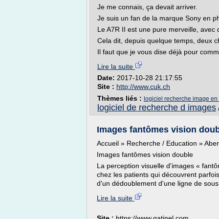
Je me connais, ça devait arriver.
Je suis un fan de la marque Sony en p
Le A7R II est une pure merveille, avec 
Cela dit, depuis quelque temps, deux 
Il faut que je vous dise déjà pour comm
Lire la suite
Date:
2017-10-28 21:17:55
Site :
http://www.cuk.ch
Thèmes liés :
logiciel recherche image en
logiciel de recherche d images
Images fantômes vision doub
Accueil » Recherche / Education » Abe
Images fantômes vision double
La perception visuelle d'images « fantô
chez les patients qui découvrent parfo
d'un dédoublement d'une ligne de sous 
Lire la suite
Site :
https://www.gatinel.com