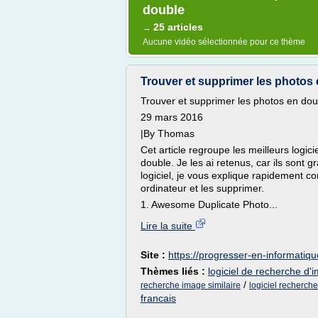
double
25 articles
→
Aucune vidéo sélectionnée pour ce thème
Trouver et supprimer les photos 
Trouver et supprimer les photos en dou
29 mars 2016
|By Thomas
Cet article regroupe les meilleurs logic
double. Je les ai retenus, car ils sont gr
logiciel, je vous explique rapidement c
ordinateur et les supprimer.
1. Awesome Duplicate Photo...
Lire la suite
Site :
https://progresser-en-informatiq
Thèmes liés :
logiciel de recherche d'i
/
recherche image similaire
logiciel recherch
francais