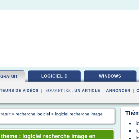
LOGICIEL D
WINDOWS
 GRATUIT
TEURS DE VIDÉOS
| SOUMETTRE :
UN ARTICLE
|
ANNONCER
|
Thèm
ratuit
>
recherche logiciel
>
logiciel recherche image
l
l
e thème : logiciel recherche image en
l