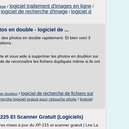
logiciel traitement d'images en ligne
mage
/
/
logiciel de recherche d'image
logiciel d
/
/
 en double - logiciel de ...
es photos en double rapidement. Et bien voici 3
ublons :
e et vous aide à supprimer les photos en doublon sur
ble de reconnaître les fichiers dupliqués même si ils ont
logiciel de recherche de fichiers sur
/
hier doublon
herche logiciel gratuit pour retouche photo
/
logiciel
225 Et Scanner Gratuit (Logiciels)
res mises à jour du XP-215 et scanner gratuit | Lire La