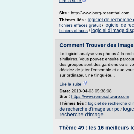
Lire la suite
Site :
http://www.joerg-rosenthal.com
logiciel de recherche 
Thèmes liés :
logiciel de re
fichiers effaces gratuit
/
logiciel d'image disq
fichiers effaces
/
Comment Trouver des Images 
Le logiciel analyse vos photos à la re
similaires. Vous pouvez ensuite parcour
des groupes sont des gardiens ou si v
décidez de jeter l'ensemble et que vou
sur ordinateur, ne t'inquiète...
Lire la suite
Date:
2019-04-03 05:38:08
Site :
https://www.remosoftware.com
Thèmes liés :
logiciel de recherche d'
logi
de recherche d'image sur pc
/
recherche d'image
Thème 49 : les 16 meilleurs lo