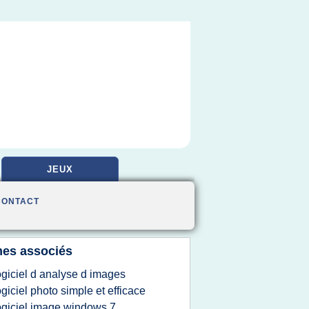
JEUX
CONTACT
es associés
ogiciel d analyse d images
ogiciel photo simple et efficace
ogiciel image windows 7