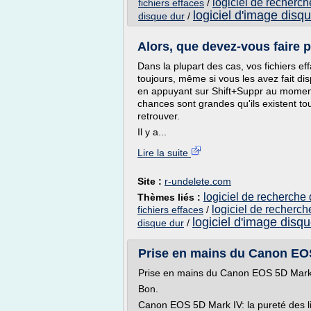
logiciel de recherch
fichiers effaces
/
logiciel d'image disq
disque dur
/
Alors, que devez-vous faire 
Dans la plupart des cas, vos fichiers e
toujours, même si vous les avez fait dis
en appuyant sur Shift+Suppr au moment
chances sont grandes qu'ils existent touj
retrouver.
Il y a...
Lire la suite
Site :
r-undelete.com
logiciel de recherche 
Thèmes liés :
logiciel de recherch
fichiers effaces
/
logiciel d'image disq
disque dur
/
Prise en mains du Canon EOS
Prise en mains du Canon EOS 5D Mark
Bon.
Canon EOS 5D Mark IV: la pureté des l