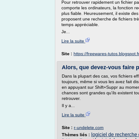
Pour retrouver rapidement un fichier pa
comporte les ordinateurs, la fonction r
plus fiable. Heureusement, il existe des 
proposent une recherche de fichiers trè
temps appréciable.
Je...
Lire la suite
Site :
https://freewares-tutos.blogspot.f
Alors, que devez-vous faire 
Dans la plupart des cas, vos fichiers e
toujours, même si vous les avez fait di
en appuyant sur Shift+Suppr au moment
chances sont grandes qu'ils existent tou
retrouver.
Il y a...
Lire la suite
Site :
r-undelete.com
logiciel de recherche 
Thèmes liés :