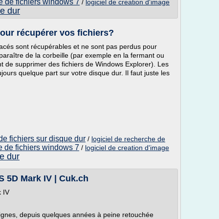
e de fichiers windows 7
/
logiciel de creation d'image
ue dur
pour récupérer vos fichiers?
ffacés sont récupérables et ne sont pas perdus pour
paraître de la corbeille (par exemple en la fermant ou
 de supprimer des fichiers de Windows Explorer). Les
ours quelque part sur votre disque dur. Il faut juste les
de fichiers sur disque dur
/
logiciel de recherche de
e de fichiers windows 7
/
logiciel de creation d'image
ue dur
 5D Mark IV | Cuk.ch
 IV
ignes, depuis quelques années à peine retouchée