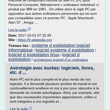
machine se comportant comme un IBM PC (PC pour
Personal Computer, littéralement « ordinateur individuel »)
produit par IBM en 1981 . On utilise alors le sigle PC par
opposition aux autres ordinateurs personnels qui ne sont
pas compatibles avec ce premier PC : Apple Macintosh ,
Atari ST , Amiga ,...
Lire la suite
Date:
2017-10-01 07:32:49
Site :
https://fr.wikipedia.org
systeme d exploitation logiciel
Thèmes liés :
informatique
logiciel systeme d exploitation
/
/
logiciel d exploitation linux
logiciel d
/
exploitation
/
architecture logiciel d'un ordinateur
Astrologie avec Auréas: logiciels, livres,
etc. d ...
Astro-PC est le plus complet et le plus vendu de nos
logiciels. Il a demandé plusieurs années de travail et est
continuellement amélioré et mis à jour pour répondre à la
demande du monde astrologique. Ainsi, par exemple, dès
que des nouveautés importantes apparaissent, celles-ci
sont intégrées à nos logiciels et...
Lire la suite