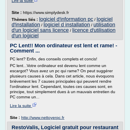
Lire la suite
Site :
https://www.simplydesk.fr
logiciel d'information pc
logiciel
Thèmes liés :
/
d'installation
logiciel d installation
utilisation
/
/
d'un logiciel sans licence
licence d'utilisation
/
d'un logiciel
PC Lent!! Mon ordinateur est lent et rame! -
Comment ...
PC lent? Enfin, des conseils complets et concis!
PC lent...Votre ordinateur est devenu lent comme un
escargot? Vous avez un pc qui rame? On peut suggérer
plusieurs causes à cela. Dans cet article, nous évoquons
brièvement les 7 causes principales qui peuvent rendre
l'ordinateur lent. Cependant, toutes ces causes sont, en
principe, tout simplement dues à un mauvais entretien du
PC comme un...
Lire la suite
Site :
http://www.nettoyerpc.fr
RestoValis, Logiciel gratuit pour restaurant