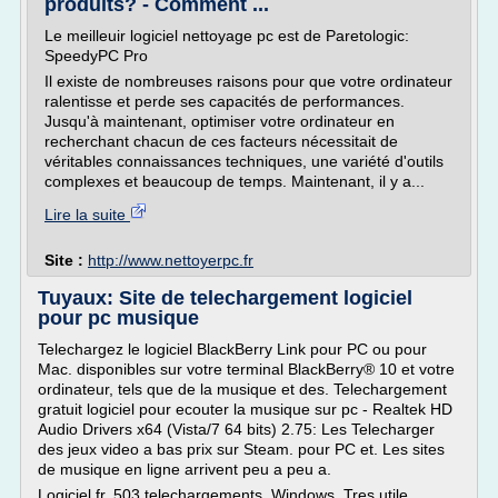
produits? - Comment ...
Le meilleuir logiciel nettoyage pc est de Paretologic:
SpeedyPC Pro
Il existe de nombreuses raisons pour que votre ordinateur
ralentisse et perde ses capacités de performances.
Jusqu'à maintenant, optimiser votre ordinateur en
recherchant chacun de ces facteurs nécessitait de
véritables connaissances techniques, une variété d'outils
complexes et beaucoup de temps. Maintenant, il y a...
Lire la suite
Site :
http://www.nettoyerpc.fr
Tuyaux: Site de telechargement logiciel
pour pc musique
Telechargez le logiciel BlackBerry Link pour PC ou pour
Mac. disponibles sur votre terminal BlackBerry® 10 et votre
ordinateur, tels que de la musique et des. Telechargement
gratuit logiciel pour ecouter la musique sur pc - Realtek HD
Audio Drivers x64 (Vista/7 64 bits) 2.75: Les Telecharger
des jeux video a bas prix sur Steam. pour PC et. Les sites
de musique en ligne arrivent peu a peu a.
Logiciel fr. 503 telechargements. Windows. Tres utile...