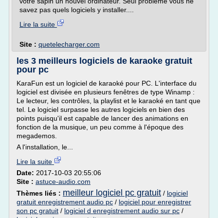
votre sapin un nouvel ordinateur. Seul problème vous ne
savez pas quels logiciels y installer....
Lire la suite
Site :
quetelecharger.com
les 3 meilleurs logiciels de karaoke gratuit
pour pc
KaraFun est un logiciel de karaoké pour PC. L'interface du
logiciel est divisée en plusieurs fenêtres de type Winamp :
Le lecteur, les contrôles, la playlist et le karaoké en tant que
tel. Le logiciel surpasse les autres logiciels en bien des
points puisqu'il est capable de lancer des animations en
fonction de la musique, un peu comme à l'époque des
megademos.
A l'installation, le...
Lire la suite
Date:
2017-10-03 20:55:06
Site :
astuce-audio.com
meilleur logiciel pc gratuit
Thèmes liés :
/
logiciel
gratuit enregistrement audio pc
/
logiciel pour enregistrer
son pc gratuit
/
logiciel d enregistrement audio sur pc
/