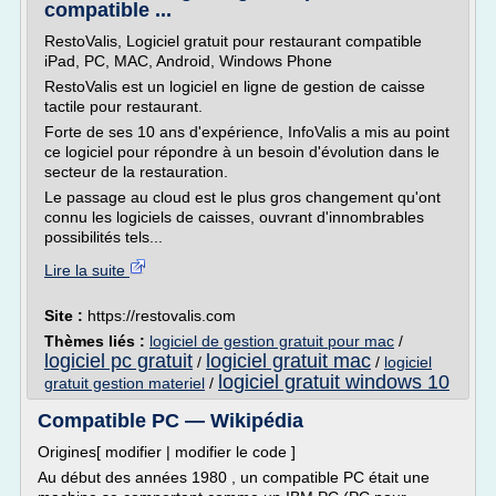
compatible ...
RestoValis, Logiciel gratuit pour restaurant compatible
iPad, PC, MAC, Android, Windows Phone
RestoValis est un logiciel en ligne de gestion de caisse
tactile pour restaurant.
Forte de ses 10 ans d'expérience, InfoValis a mis au point
ce logiciel pour répondre à un besoin d'évolution dans le
secteur de la restauration.
Le passage au cloud est le plus gros changement qu'ont
connu les logiciels de caisses, ouvrant d'innombrables
possibilités tels...
Lire la suite
Site :
https://restovalis.com
Thèmes liés :
logiciel de gestion gratuit pour mac
/
logiciel pc gratuit
logiciel gratuit mac
/
/
logiciel
logiciel gratuit windows 10
gratuit gestion materiel
/
Compatible PC — Wikipédia
Origines[ modifier | modifier le code ]
Au début des années 1980 , un compatible PC était une