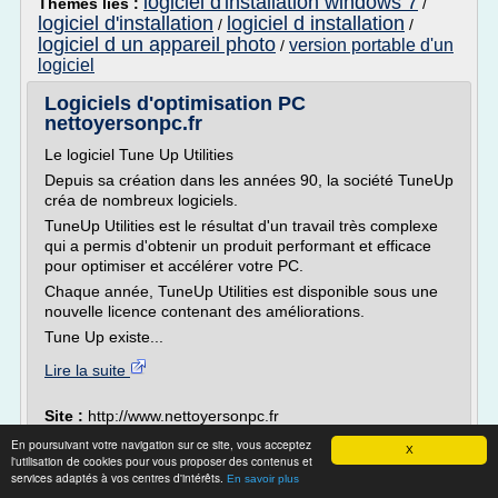
logiciel d'installation windows 7
Thèmes liés :
/
logiciel d'installation
logiciel d installation
/
/
logiciel d un appareil photo
version portable d'un
/
logiciel
Logiciels d'optimisation PC
nettoyersonpc.fr
Le logiciel Tune Up Utilities
Depuis sa création dans les années 90, la société TuneUp
créa de nombreux logiciels.
TuneUp Utilities est le résultat d'un travail très complexe
qui a permis d'obtenir un produit performant et efficace
pour optimiser et accélérer votre PC.
Chaque année, TuneUp Utilities est disponible sous une
nouvelle licence contenant des améliorations.
Tune Up existe...
Lire la suite
Site :
http://www.nettoyersonpc.fr
En poursuivant votre navigation sur ce site, vous acceptez
Comment utiliser un logiciel PC sur Mac
X
l'utilisation de cookies pour vous proposer des contenus et
très simplement ...
services adaptés à vos centres d'intérêts.
En savoir plus